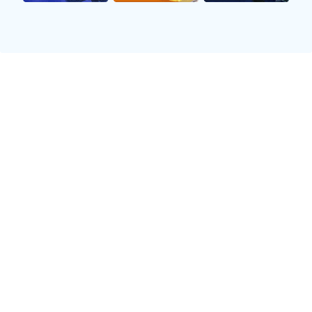
即将开始：CBA 季后赛
19:30 开赛
预约中
新闻资讯与视频集锦
深度解析：詹姆斯如何影响现代篮
球战术体系
随着比赛节奏的加快，老将们的经验在防守
端展现了...
欧冠半决赛战报：皇马绝杀晋级决
赛