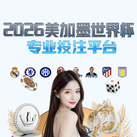
登
注
录
册
热点聚焦
见证每一个绝杀时刻
高清NBA直播实时呈现
专业级体育数据推送，沉浸式球迷社区，带你领略竞技
体育的极致魅力。
立即观看
查看赛程