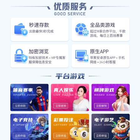
NBA 常规赛
实时比分 102:98
LIVE
曼城 vs 利物浦
英超联赛
实时比分 2:1