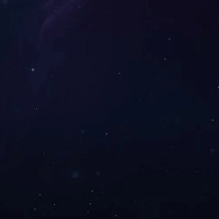
析：詹姆斯如何影响现代篮球战术
热门视频
▶ 库里三分集锦 (02:45)
赛节奏的加快，老将们的经验在防守端展现
▶ 欧冠进球瞬间 (01:20)
▶ 赛季最佳防守集锦 (03:1
决赛战报：皇马绝杀晋级决赛
刻的致命一击，让伯纳乌球场再次陷入疯
云：顶级前锋或将在今夏加盟曼联
体证实，球员经纪人已与俱乐部展开初步接
关于我们
使用指南
隐私政策