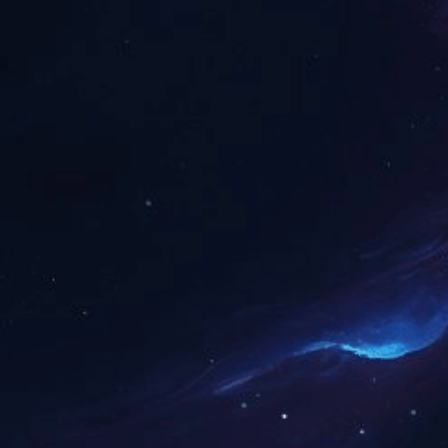
NBA 常规赛
即将开始：CBA 季
19:30 开赛
新闻资讯与视频