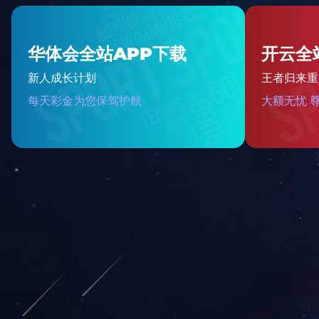
视频集锦
正在直播
LIVE
洛杉矶湖人 vs 金州