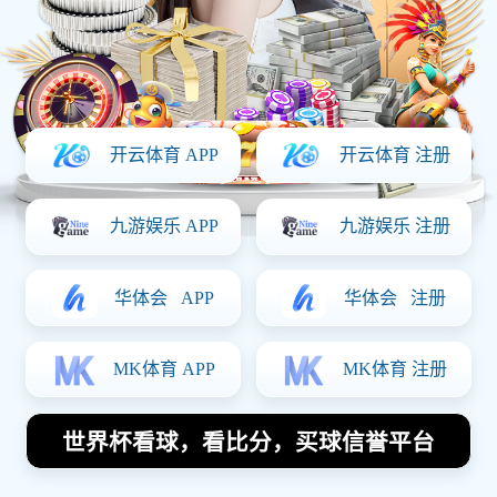
英超：曼城
2 : 1
利物浦 (75')
NBA：湖人
102 : 
正在直播
LIVE
洛杉矶湖人 vs 金州勇士