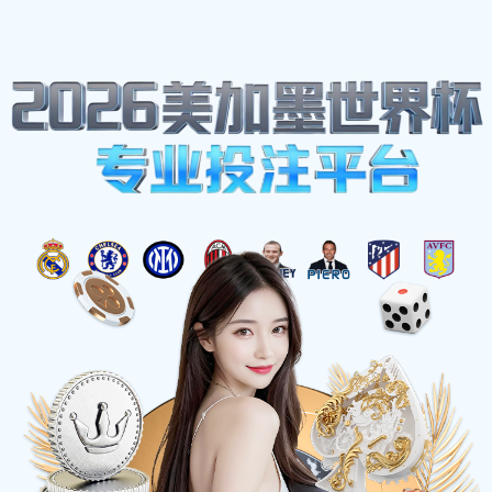
登
注
录
册
热点聚焦
见证每一个绝杀时刻
高清NBA直播实时呈现
专业级体育数据推送，沉浸式球迷社区，带你领略竞技
体育的极致魅力。
立即观看
查看赛程