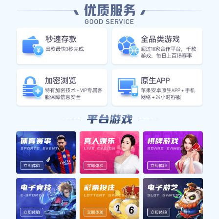
NBA 常规赛
实时比分 102:98
LIVE
曼城 vs 利物浦
英超联赛
实时比分 2:1