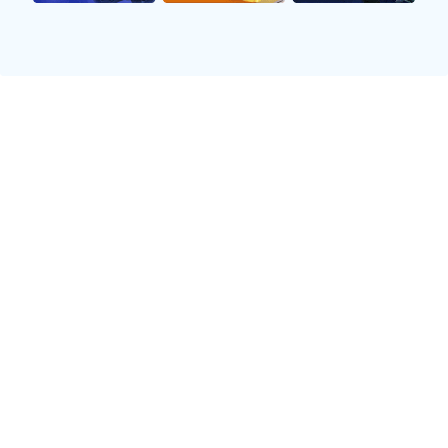
即将开始：CBA 季后赛
19:30 开赛
预约中
新闻资讯与视频集锦
深度解析：詹姆斯如何影响现代篮
球战术体系
随着比赛节奏的加快，老将们的经验在防守
端展现了...
欧冠半决赛战报：皇马绝杀晋级决
赛