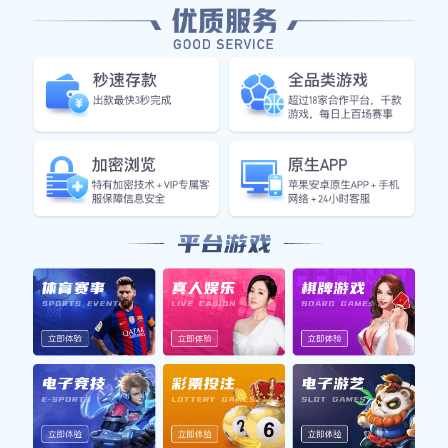
NBA 常规赛
实时比分 102:98
LIVE
曼城 vs 利物浦
英超联赛
实时比分 2:1