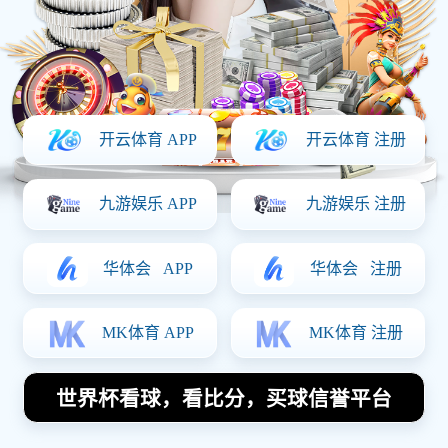
英超：曼城
2 : 1
利物浦 (75')
NBA：湖人
102 : 98
正在直播
LIVE
洛杉矶湖人 vs 金州勇士