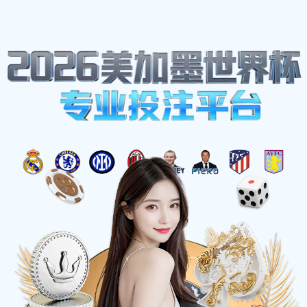
登
注
录
册
热点聚焦
见证每一个绝杀时刻
高清NBA直播实时呈现
专业级体育数据推送，沉浸式球迷社区，带你领略竞技
体育的极致魅力。
立即观看
查看赛程