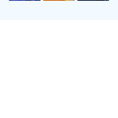
即将开始：CBA 季后赛
19:30 开赛
预约中
新闻资讯与视频集锦
深度解析：詹姆斯如何影响现代篮
球战术体系
随着比赛节奏的加快，老将们的经验在防守
端展现了...
欧冠半决赛战报：皇马绝杀晋级决
赛